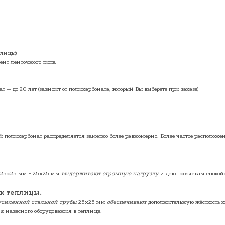
плицы)
ент ленточного типа
т — до 20 лет (зависит от поликарбоната, который Вы выберете при заказе)
й поликарбонат распределяется заметно более равномерно. Более частое расположе
 25х25 мм + 25х25 мм
выдерживают огромную нагрузку
и дают хозяевам спокой
ах теплицы.
усиленной стальной трубы
25х25 мм
обеспечивают
дополнительную жёсткость 
я навесного оборудования в теплице.