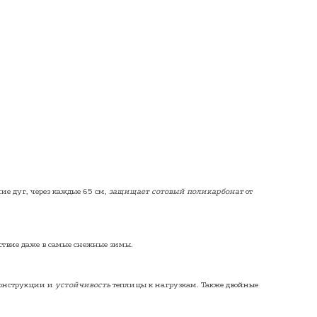
ние дуг, через каждые 65 см,
защищает сотовый поликарбонат
от
ствие даже в самые снежные зимы.
конструкции и
устойчивость
теплицы к нагрузкам. Также двойные