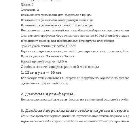
Двери: 2
Форточки: 2
Возможность установки доп. форточек в кр: да
Возможность установки автопроветривания: да
Возможность установки капельного полива: да
Покрытие теплицы: сотовый поликарбонат (выбирается при заказе те
Фундамент: требуется брус сечением не менее 100х80 либо фундам
В комплект входит: вся необходимая фурнитура для сборки
Срок службы теплицы: более 10 лет
Гарантия: гарантия на каркас — 2 года; гарантия на сот. поликарбона
Производитель: Поспеваево, Россия
Высота прямой стенки: 1,65 м
Особенности сверхпрочной теплицы
1. Шаг дуги — 65 см.
Благодаря этому снеговая и ветровая нагрузка на каркас и на сотовы
провисания под толщей снега.
2. Двойные дуги-фермы.
Цельносварные двойные дуги-фермы из
усиленной
стальной трубы
3. Двойные вертикальные стойки каркаса в стенк
Мощные цельносварные
двойные вертикальные стойки каркаса
из 
вертикальные стойки
дают ещё больше возможностей
для креплени