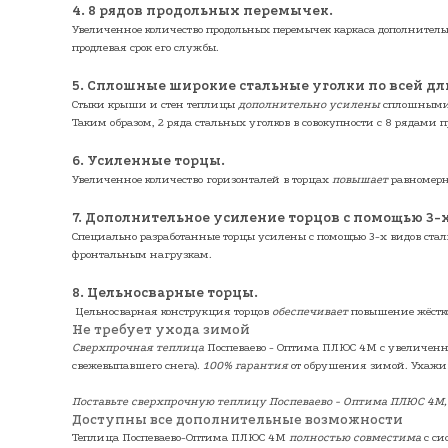
4. 8 рядов продольных перемычек.
Увеличенное количество продольных перемычек каркаса дополнител
продлевая срок его службы.
5. Сплошные широкие стальные уголки по всей д
Стыки крыши и стен теплицы
дополнительно усилены
сплошными с
Таким образом, 2 ряда стальных уголков в совокупности с 8 рядам
6. Усиленные торцы.
Увеличенное количество горизонталей в торцах
повышает
равномерно
7. Дополнительное усиление торцов с помощью 3-х
Специально разработанные торцы усилены с помощью 3-х видов стал
фронтальным нагрузкам.
8. Цельносварные торцы.
Цельносварная конструкция торцов
обеспечивает
повышение жёстко
Не требует ухода зимой
Сверхпрочная
теплица
Поспеваево - Оптима ПЛЮС 4М
с увеличенн
свежевыпавшего снега).
100% гарантия
от обрушения зимой. Ухажив
Поставьте сверхпрочную теплицу Поспеваево - Оптима ПЛЮС 4М,
Доступны все дополнительные возможности
Теплица Поспеваево-Оптима ПЛЮС 4М
полностью совместима
с си