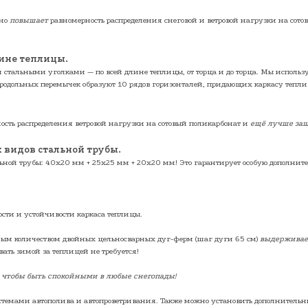
ьно
повышает
равномерность распределения снеговой и ветровой нагрузки на сото
лине теплицы.
тальными уголками — по всей длине теплицы, от торца и до торца. Мы исполь
и продольных перемычек образуют 10 рядов горизонталей, придающих каркасу теп
сть распределения ветровой нагрузки на сотовый поликарбонат и
ещё лучше
за
 видов стальной трубы.
ьной трубы: 40х20 мм + 25х25 мм + 20х20 мм! Это гарантирует особую дополнит
сти и устойчивости каркаса теплицы.
ым количеством двойных цельносварных дуг-ферм (шаг дуги 65 см)
выдержива
ать зимой за теплицей не требуется!
чтобы быть спокойными в любые снегопады!
стемами
автополива
и
автопроветривания
. Также можно установить
дополнительн