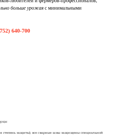
иков-любителей и фермеров-профессионалов,
льно больше урожая
с минимальными
4752) 640-700
торцы
ая степень защиты); все сварные швы защищены специальной