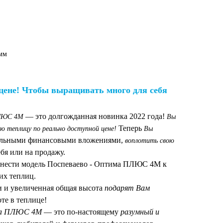
мм
цене! Чтобы выращивать много для себя
— это долгожданная новинка 2022 года!
ПЛЮС 4М
Вы
Теперь
 теплицу по реально доступной цене!
Вы
альными финансовыми вложениями,
воплотить свою
бя или на продажу.
тнести модель Поспеваево - Оптима ПЛЮС 4М к
их теплиц.
и и увеличенная общая высота
подарят Вам
те в теплице!
има ПЛЮС 4М
— это по-настоящему
разумный и