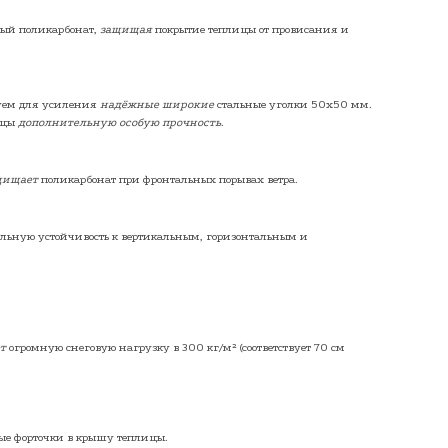
вый поликарбонат,
защищая
покрытие теплицы от провисания и
зуем для усиления
надёжные широкие
стальные уголки 50х50 мм.
лицы
дополнительную особую прочность
.
щищает
поликарбонат при фронтальных порывах ветра.
ельную устойчивость к вертикальным, горизонтальным и
ет
огромную снеговую нагрузку в 300 кг/м² (соответствует 70 см
ые форточки
в крышу теплицы.