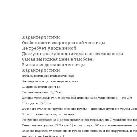
Характеристики
Особенности сверхпрочной теплицы
Не требует ухода зимой
Доступны все дополнительные возможности
Самая выгодная цена в Тамбове!
Выгодная доставка теплицы
Характеристики
Форма теплицы: прямостенная
Размер теплицы: полноразмерная
Ширина теплицы: 4 м
Высота теплицы: 2,,15 м
Длина теплицы: от 4 м до любой длины; шаг удлинения — по 2 м
Шаг дуги: 0,65 м
Дуги из стальной трубы: ечение трубы — двойные дуги из трубы 25
Класс прочности: сверхпрочная
Усиление каркаса: 1) 8 рядов продольных перемычек; 2) усиленные т
Снеговая нагрузка: 220 кг/м² (соответствует 60 см свежевыпавшего сн
Защита каркаса от ржавчины: труба оцинкована и по наружной, и п
антикоррозийной краской