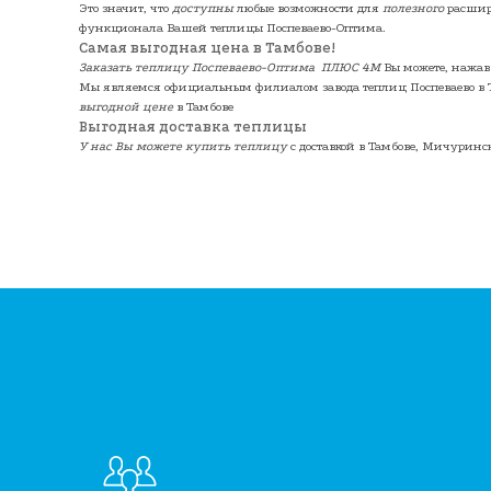
Это значит, что
доступны
любые возможности для
полезного
расши
функционала Вашей теплицы Поспеваево-Оптима.
Самая выгодная цена в Тамбове!
Заказать теплицу Поспеваево-Оптима ПЛЮС 4М
Вы можете, нажав
Мы являемся официальным филиалом завода теплиц Поспеваево в 
выгодной цене
в Тамбове
Выгодная доставка теплицы
У нас Вы можете купить теплицу
с доставкой в Тамбове, Мичуринск