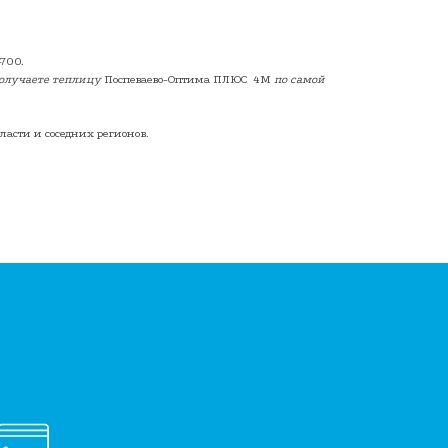
-700
.
получаете теплицу
Поспеваево-Оптима ПЛЮС 4М
по самой
бласти и соседних регионов.