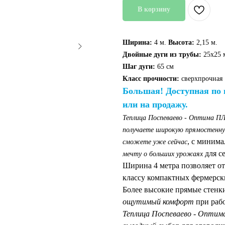
В корзину
Ширина:
4 м.
Высота:
2,15 м.
Двойные дуги из трубы:
25х25 
Шаг дуги:
65 см
Класс прочности:
сверхпрочная
Большая! Доступная по 
или на продажу.
Теплица Поспеваево - Оптима 
получаете широкую прямостенную
, с миним
сможете уже сейчас
для се
мечту о больших урожаях
Ширина 4 метра позволяет о
классу компактных фермерск
Более высокие прямые стенк
ощутимый комфорт
при рабо
Теплица Поспеваево - Опт