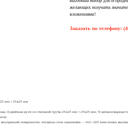
выгодный выбор
для огородн
желающих
получать значите
вложениями!
Заказать по телефону:
(
х25 мм + 25х25 мм
орцы; 3) двойные дуги из стальной трубы 25х25 мм + 25х25 мм; 5) цельносварные 
ега)
о внутренней поверхности; толщина слоя оцинковки — 140–180 мкм (очень высок