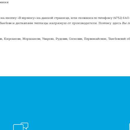
рения
 на кнопку «В корзину» на данной странице, или позвонив по телефону
(4752) 640
Тамбове и доставляем теплицы
напрямую от производителя
. Поэтому
здесь Вы 
е, Кирсанове, Моршанске, Уварово, Рудовке, Сосновке, Первомайском, Тамбовской о