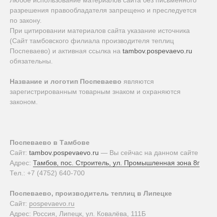
Любое использование материалов сайта без письменного
разрешения правообладателя запрещено и преследуется
по закону.
При цитировании материалов сайта указание источника
(Сайт тамбовского филиала производителя теплиц
Поспеваево) и активная ссылка на
tambov.pospevaevo.ru
обязательны.
Название и логотип Поспеваево
являются
зарегистрированным товарным знаком и охраняются
законом.
Поспеваево в Тамбове
Сайт:
tambov.pospevaevo.ru
— Вы сейчас на данном сайте
Адрес:
Тамбов, пос. Строитель, ул. Промышленная зона 8г
Тел.:
+7 (4752) 640-700
Поспеваево, производитель теплиц в Липецке
Сайт:
pospevaevo.ru
Адрес: Россия, Липецк, ул. Ковалёва, 111Б